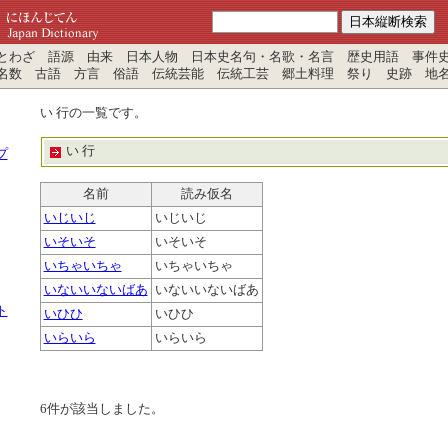
わざ 語源 由来 日本人物 日本史名句・名歌・名言 歴史用語 事件
名数 古語 方言 俗語 伝統芸能 伝統工芸 郷土料理 祭り 史跡 地
い 行の一覧です。
い 行
プ
名前
読み仮名
いじいじ
いじいじ
いそいそ
いそいそ
いちゃいちゃ
いちゃいちゃ
いないいないばあ
いないいないばあ
ト
いひひ
いひひ
いらいら
いらいら
6
件が該当しました。