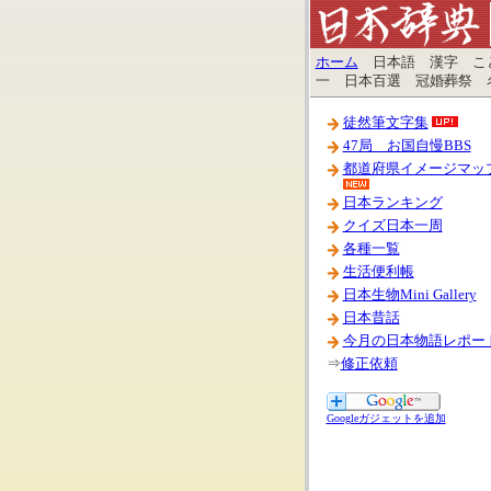
ホーム
日本語 漢字 こと
一 日本百選 冠婚葬祭 
徒然筆文字集
47局 お国自慢BBS
都道府県イメージマッ
日本ランキング
クイズ日本一周
各種一覧
生活便利帳
日本生物Mini Gallery
日本昔話
今月の日本物語レポー
⇒
修正依頼
Googleガジェットを追加