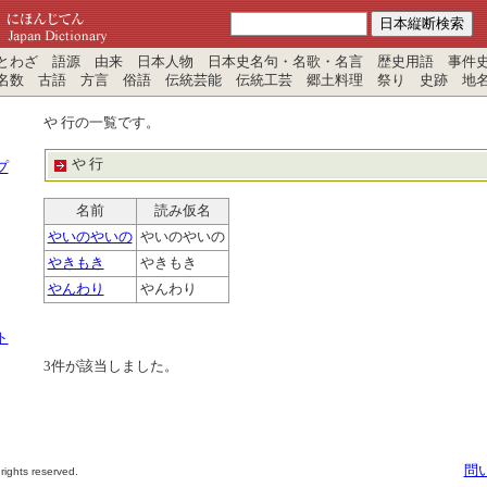
わざ 語源 由来 日本人物 日本史名句・名歌・名言 歴史用語 事件
名数 古語 方言 俗語 伝統芸能 伝統工芸 郷土料理 祭り 史跡 地
や 行の一覧です。
や 行
プ
名前
読み仮名
やいのやいの
やいのやいの
やきもき
やきもき
やんわり
やんわり
ト
3
件が該当しました。
問
rights reserved.