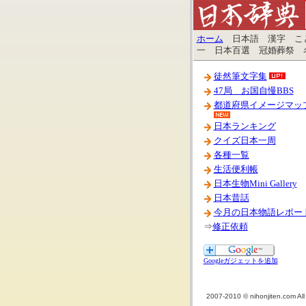
ホーム
日本語 漢字 こと
一 日本百選 冠婚葬祭 
徒然筆文字集
47局 お国自慢BBS
都道府県イメージマッ
日本ランキング
クイズ日本一周
各種一覧
生活便利帳
日本生物Mini Gallery
日本昔話
今月の日本物語レポー
⇒
修正依頼
Googleガジェットを追加
2007-2010 © nihonjiten.com All 