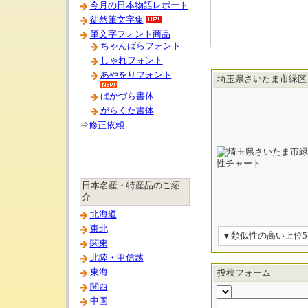
今月の日本物語レポート
徒然筆文字集
筆文字フォント商品
ちゃんばらフォント
しゃれフォント
あやをりフォント
埼玉県さいたま市緑区
ばかづら書体
がらくた書体
⇒
修正依頼
日本名産・特産品のご紹
介
北海道
東北
▼類似性の高い上位
関東
北陸・甲信越
東海
投稿フォーム
関西
中国