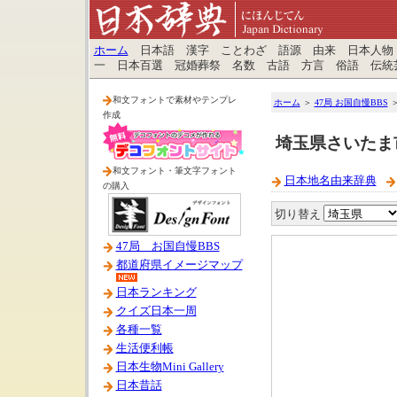
ホーム
日本語 漢字 ことわざ 語源 由来 日本人物
一 日本百選 冠婚葬祭 名数 古語 方言 俗語 伝統
和文フォントで素材やテンプレ
ホーム
＞
47局 お国自慢BBS
作成
埼玉県さいたま
和文フォント・筆文字フォント
日本地名由来辞典
の購入
切り替え
47局 お国自慢BBS
都道府県イメージマップ
日本ランキング
クイズ日本一周
各種一覧
生活便利帳
日本生物Mini Gallery
日本昔話