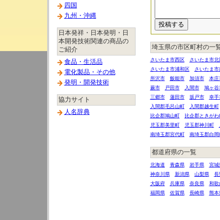
四国
九州・沖縄
日本発祥・日本発明・日
本開発技術関連の商品の
埼玉県の市区町村の一
ご紹介
さいたま市西区
さいたま市北
食品・生活品
さいたま市浦和区
さいたま市
電化製品・その他
所沢市
飯能市
加須市
本庄
発明・開発技術
蕨市
戸田市
入間市
鳩ヶ谷
三郷市
蓮田市
坂戸市
幸手
協力サイト
入間郡毛呂山町
入間郡越生町
人名辞典
比企郡鳩山町
比企郡ときがわ
児玉郡美里町
児玉郡神川町
南埼玉郡宮代町
南埼玉郡白岡
都道府県の一覧
北海道
青森県
岩手県
宮城
神奈川県
新潟県
山梨県
長
大阪府
兵庫県
奈良県
和歌
福岡県
佐賀県
長崎県
熊本